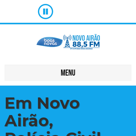
MENU
Em Novo
Airão,