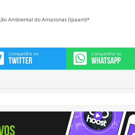
eção Ambiental do Amazonas (Ipaam)*
Compartilhe no
Compartilhe no
TWITTER
WHATSAPP