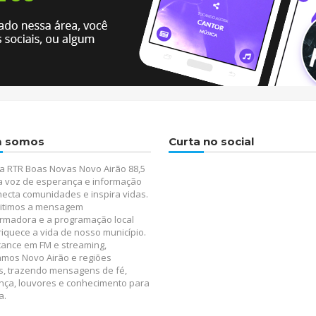
 somos
Curta no social
a RTR Boas Novas Novo Airão 88,5
a voz de esperança e informação
ecta comunidades e inspira vidas.
itimos a mensagem
rmadora e a programação local
iquece a vida de nosso município.
ance em FM e streaming,
amos Novo Airão e regiões
s, trazendo mensagens de fé,
nça, louvores e conhecimento para
a.