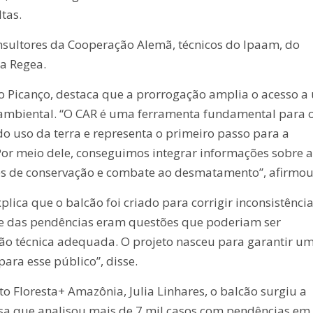
ltas.
nsultores da Cooperação Alemã, técnicos do Ipaam, do
a Regea.
o Picanço, destaca que a prorrogação amplia o acesso a
o ambiental. “O CAR é uma ferramenta fundamental para 
 uso da terra e representa o primeiro passo para a
or meio dele, conseguimos integrar informações sobre a
ões de conservação e combate ao desmatamento”, afirmou
plica que o balcão foi criado para corrigir inconsistênci
te das pendências eram questões que poderiam ser
ão técnica adequada. O projeto nasceu para garantir u
para esse público”, disse.
to Floresta+ Amazônia, Julia Linhares, o balcão surgiu a
a que analisou mais de 7 mil casos com pendências em