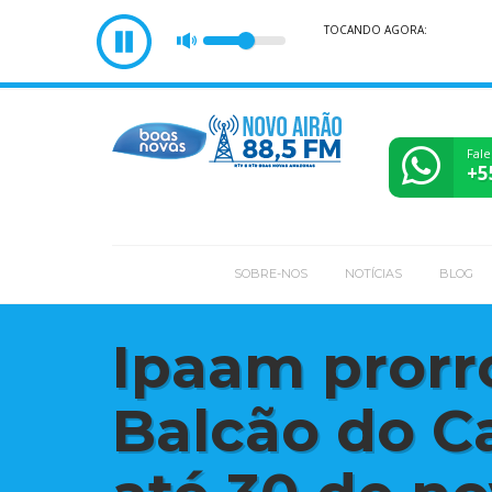
TOCANDO AGORA:
Fale
+5
SOBRE-NOS
NOTÍCIAS
BLOG
Ipaam prorr
Balcão do C