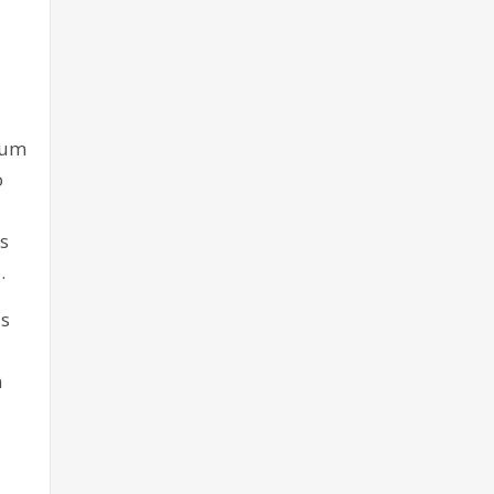
 um
o
s
.
as
m