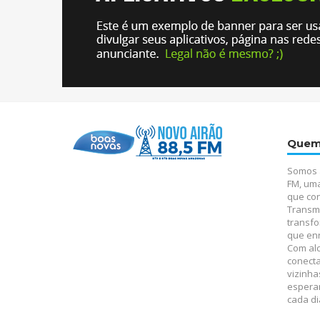
Quem
Somos 
FM, um
que con
Transm
transfo
que enr
Com alc
conect
vizinha
espera
cada di