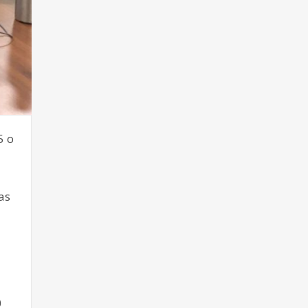
5 o
as
0