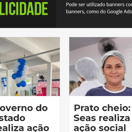
overno do
Prato cheio:
stado
Seas realiza
ealiza ação
ação social