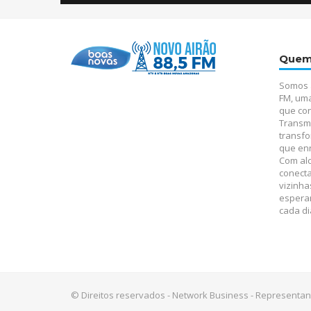
Quem
Somos 
FM, um
que con
Transm
transfo
que enr
Com alc
conect
vizinha
espera
cada di
© Direitos reservados - Network Business - Representan