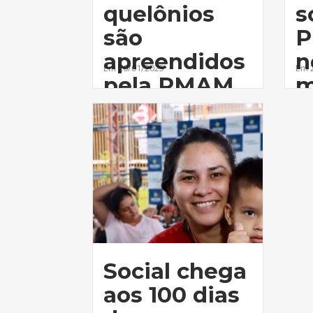
quelônios
s
são
P
apreendidos
n
Em 20/01/2025
Em 
pela PMAM
m
Social chega
aos 100 dias