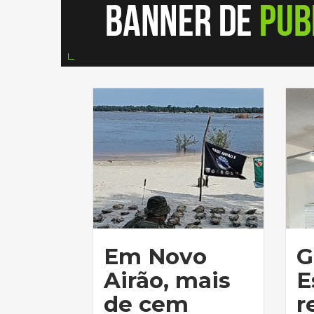
Em Novo
G
Airão, mais
E
de cem
r