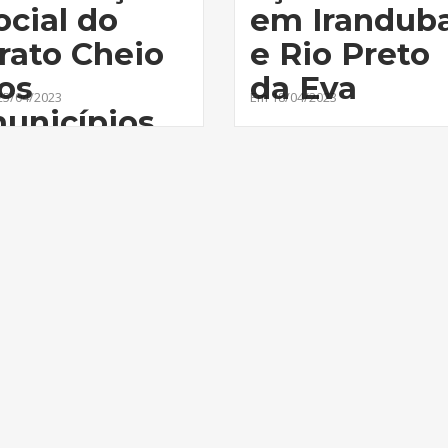
ocial do
em Irandub
rato Cheio
e Rio Preto
os
da Eva
25/04/2023
Em 18/04/2023
unicípios