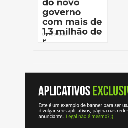
do novo
governo
com mais de
1,3 milhão de
Em 11/04/2023
r