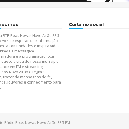
 somos
Curta no social
a RTR Boas Novas Novo Airão 88,5
a voz de esperança e informação
ecta comunidades e inspira vidas.
itimos a mensagem
rmadora e a programação local
iquece a vida de nosso município.
ance em FM e streaming,
amos Novo Airão e regiões
s, trazendo mensagens de fé,
nça, louvores e conhecimento para
a.
te Rádio Boas Novas Novo Airão 88,5 FM